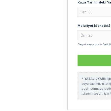
Kaza Tarihindeki Ya
Maluliyet (Sakatlık)
Heyet raporunda belirti
*
YASAL UYARI:
İşb
veya taahhüt niteli
peşin sermaye değer
tutarının tespiti iç