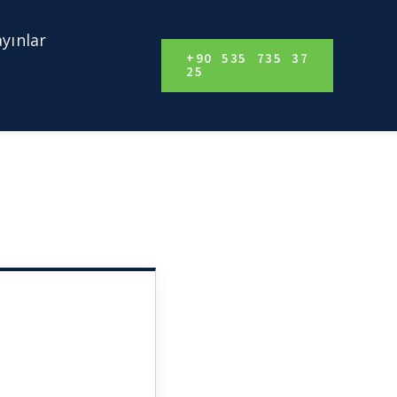
ayınlar
+90 535 735 37
25