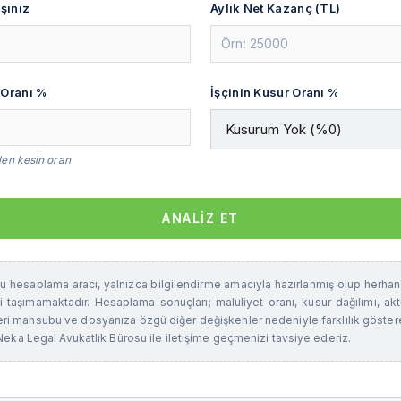
şınız
Aylık Net Kazanç (TL)
 Oranı %
İşçinin Kusur Oranı %
len kesin oran
ANALİZ ET
u hesaplama aracı, yalnızca bilgilendirme amacıyla hazırlanmış olup herhang
ği taşımamaktadır. Hesaplama sonuçları; maluliyet oranı, kusur dağılımı, ak
i mahsubu ve dosyanıza özgü diğer değişkenler nedeniyle farklılık göstereb
in Neka Legal Avukatlık Bürosu ile iletişime geçmenizi tavsiye ederiz.