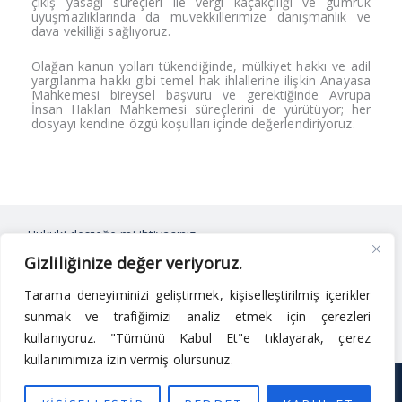
çıkış yasağı süreçleri ile vergi kaçakçılığı ve gümrük
uyuşmazlıklarında da müvekkillerimize danışmanlık ve
dava vekilliği sağlıyoruz.
Olağan kanun yolları tükendiğinde, mülkiyet hakkı ve adil
yargılanma hakkı gibi temel hak ihlallerine ilişkin Anayasa
Mahkemesi bireysel başvuru ve gerektiğinde Avrupa
İnsan Hakları Mahkemesi süreçlerini de yürütüyor; her
dosyayı kendine özgü koşulları içinde değerlendiriyoruz.
Hukuki desteğe mi ihtiyacınız
var?
Gizliliğinize değer veriyoruz.
BİZE ULAŞIN
Her hukuki mesele kendine
özgüdür. Sizin için en doğru
stratejiyi birlikte belirleyelim.
Tarama deneyiminizi geliştirmek, kişiselleştirilmiş içerikler
sunmak ve trafiğimizi analiz etmek için çerezleri
kullanıyoruz. "Tümünü Kabul Et"e tıklayarak, çerez
kullanımımıza izin vermiş olursunuz.
© 2026 Neka Legal Avukatlık Bürosu. Tüm hakları saklıdır.