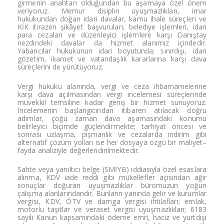
girmenin anahtarı olduğundan bu aşamaya özel önem
veriyoruz. Memur disiplin uyuşmazlıkları, imar
hukukundan doğan idari davalar, kamu ihale süreçleri ve
KİK itirazen şikâyet başvuruları, belediye işlemleri, idari
para cezaları ve düzenleyici işlemlere karşı Danıştay
nezdindeki davalar da hizmet alanımız içindedir.
Yabancılar hukukunun idari boyutunda; sınırdışı, idari
gözetim, ikamet ve vatandaşlık kararlarına karşı dava
süreçlerini de yürütüyoruz.
Vergi hukuku alanında, vergi ve ceza ihbarnamelerine
karşı dava açılmasından vergi incelemesi süreçlerinde
müvekkil temsiline kadar geniş bir hizmet sunuyoruz.
İncelemenin başlangıcından itibaren atılacak doğru
adımlar, çoğu zaman dava aşamasındaki konumu
belirleyici biçimde güçlendirmekte; tarhiyat öncesi ve
sonrası uzlaşma, pişmanlık ve cezalarda indirim gibi
alternatif çözüm yolları ise her dosyaya özgü bir maliyet–
fayda analiziyle değerlendirilmektedir.
Sahte veya yanıltıcı belge (SMİYB) iddiasıyla özel esaslara
alınma, KDV iade reddi gibi mükellefler açısından ağır
sonuçlar doğuran uyuşmazlıklar büromuzun yoğun
çalışma alanlarındandır. Bunların yanında gelir ve kurumlar
vergisi, KDV, ÖTV ve damga vergisi ihtilafları; emlak,
motorlu taşıtlar ve veraset vergisi uyuşmazlıkları; 6183
sayılı Kanun kapsamındaki ödeme emri, haciz ve yurtdışı