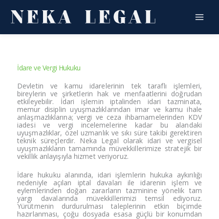
İçeriğe
atla
İdare ve Vergi Hukuku
Devletin ve kamu idarelerinin tek taraflı işlemleri,
bireylerin ve şirketlerin hak ve menfaatlerini doğrudan
etkileyebilir. İdari işlemin iptalinden idari tazminata,
memur disiplin uyuşmazlıklarından imar ve kamu ihale
anlaşmazlıklarına; vergi ve ceza ihbarnamelerinden KDV
iadesi ve vergi incelemelerine kadar bu alandaki
uyuşmazlıklar, özel uzmanlık ve sıkı süre takibi gerektiren
teknik süreçlerdir. Neka Legal olarak idari ve vergisel
uyuşmazlıkların tamamında müvekkillerimize stratejik bir
vekillik anlayışıyla hizmet veriyoruz.
İdare hukuku alanında, idari işlemlerin hukuka aykırılığı
nedeniyle açılan iptal davaları ile idarenin işlem ve
eylemlerinden doğan zararların tazminine yönelik tam
yargı davalarında müvekkillerimizi temsil ediyoruz.
Yürütmenin durdurulması taleplerinin etkin biçimde
hazırlanması, çoğu dosyada esasa güçlü bir konumdan