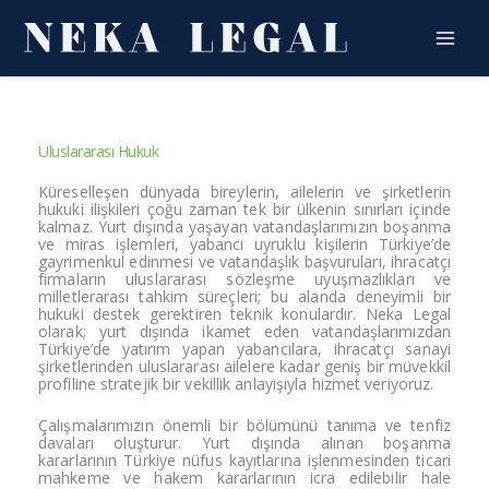
İçeriğe
atla
Uluslararası Hukuk
Küreselle
şen dünyada
bireylerin,
ailelerin ve
şirketlerin
hukuki
ilişkileri çoğu
zaman tek bir ülkenin
sınırları içinde
kalmaz. Yurt
dışında yaşayan vatandaşlarımızın
boşanma
ve miras işlemleri, yabancı
uyruklu kişilerin
Türkiye’de
gayrimenkul
edinmesi ve
vatandaşlık başvuruları,
ihracatçı
firmaların
uluslararası sözleşme
uyuşmazlıkları ve
milletlerarası
tahkim süreçleri; bu
alanda deneyimli bir
hukuki destek gerektiren
teknik konulardır. Neka
Legal
olarak; yurt
dışında ikamet eden
vatandaşlarımızdan
Türkiye’de
yatırım yapan
yabancılara, ihracatçı sanayi
şirketlerinden uluslararası
ailelere kadar geniş bir
müvekkil
profiline stratejik bir
vekillik anlayışıyla hizmet
veriyoruz.
Çalışmalarımızın
önemli bir bölümünü
tanıma ve tenfiz
davaları
oluşturur. Yurt dışında alınan
boşanma
kararlarının Türkiye
nüfus kayıtlarına
işlenmesinden ticari
mahkeme ve
hakem kararlarının icra
edilebilir hale