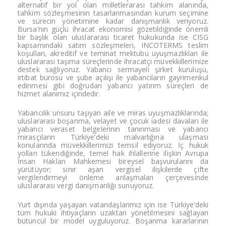
alternatif
bir yol olan
milletlerarası tahkim
alanında,
tahkim
sözleşmesinin
tasarlanmasından kurum seçimine
ve
sürecin yönetimine
kadar danışmanlık
veriyoruz.
Bursa’nın güçlü
ihracat ekonomisi
gözetildiğinde önemli
bir başlık
olan uluslararası
ticaret hukukunda ise CISG
kapsamındaki satım
sözleşmeleri, INCOTERMS
teslim
koşulları,
akreditif ve teminat
mektubu uyuşmazlıkları
ile
uluslararası
taşıma süreçlerinde
ihracatçı müvekkillerimize
destek sağlıyoruz.
Yabancı sermayeli şirket
kuruluşu,
irtibat bürosu
ve şube açılışı ile
yabancıların gayrimenkul
edinmesi gibi doğrudan yabancı
yatırım süreçleri de
hizmet alanımız içindedir.
Ya
bancılık unsuru taşıyan
aile ve miras
uyuşmazlıklarında;
uluslararası boşanma, velayet ve
çocuk iadesi davaları
ile
yabancı veraset
belgelerinin tanınması ve
yabancı
mirasçıların
Türkiye’deki malvarlığına
ulaşması
konularında
müvekkillerimizi temsil ediyoruz. İç
hukuk
yolları
tükendiğinde, temel hak ihlallerine
ilişkin Avrupa
İnsan Hakları
Mahkemesi bireysel başvurularını
da
yürütüyor; sınır aşan
vergisel ilişkilerde çifte
vergilendirmeyi önleme anlaşmaları
çerçevesinde
uluslararası vergi
danışmanlığı sunuyoruz.
Yur
t dışında yaşayan
vatandaşlarımız için ise
Türkiye’deki
tüm hukuki ihtiyaçların
uzaktan yönetilmesini sağlayan
bütüncül bir model
uyguluyoruz. Boşanma kararlarının