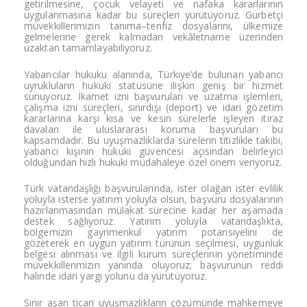
getirilmesine,
çocuk velayeti ve nafaka
kararlarının
uygulanmasına
kadar bu süreçleri
yürütüyoruz. Gurbetçi
müvekkillerimizin tanıma–tenfiz
dosyalarını, ülkemize
gelmelerine gerek kalmadan
vekâletname üzerinden
uzaktan
tamamlayabiliyoruz.
Yabancılar
hukuku alanında,
Türkiye’de bulunan yabancı
uyrukluların hukuki statüsüne
ilişkin geniş bir
hizmet
sunuyoruz. İkamet
izni başvuruları ve
uzatma işlemleri,
çalışma izni süreçleri,
sınırdışı (deport) ve
idari gözetim
kararlarına karşı kısa ve
kesin sürelerle işleyen
itiraz
davaları ile
uluslararası koruma
başvuruları bu
kapsamdadır. Bu
uyuşmazlıklarda sürelerin
titizlikle takibi,
yabancı kişinin
hukuki güvencesi
açısından belirleyici
olduğundan hızlı
hukuki müdahaleye
özel önem veriyoruz.
Türk
vatandaşlığı
başvurularında, ister
olağan ister evlilik
yoluyla isterse
yatırım yoluyla
olsun, başvuru
dosyalarının
hazırlanmasından
mülakat sürecine
kadar her aşamada
destek sağlıyoruz.
Yatırım yoluyla
vatandaşlıkta,
bölgemizin
gayrimenkul yatırım
potansiyelini de
gözeterek en
uygun yatırım
türünün seçilmesi,
uygunluk
belgesi
alınması ve ilgili
kurum
süreçlerinin yönetiminde
müvekkillerimizin yanında
oluyoruz; başvurunun
reddi
halinde
idari yargı yolunu
da yürütüyoruz.
Sınır aşan
ticari
uyuşmazlıkların çözümünde
mahkemeye